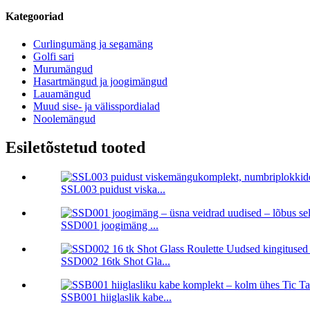
Kategooriad
Curlingumäng ja segamäng
Golfi sari
Murumängud
Hasartmängud ja joogimängud
Lauamängud
Muud sise- ja välisspordialad
Noolemängud
Esiletõstetud tooted
SSL003 puidust viska...
SSD001 joogimäng ...
SSD002 16tk Shot Gla...
SSB001 hiiglaslik kabe...