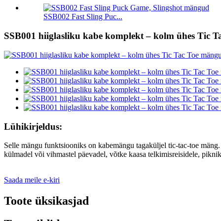
SSB002 Fast Sling Puc...
SSB001 hiiglasliku kabe komplekt – kolm ühes Tic 
Lühikirjeldus:
Selle mängu funktsiooniks on kabemängu tagaküljel tic-tac-toe mäng.
külmadel või vihmastel päevadel, võtke kaasa telkimisreisidele, piknik
Saada meile e-kiri
Toote üksikasjad