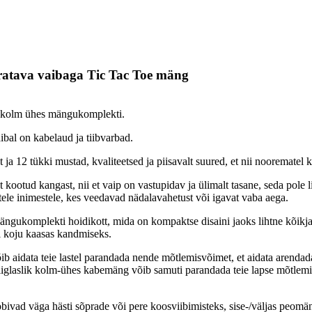
öratava vaibaga Tic Tac Toe mäng
, kolm ühes mängukomplekti.
al on kabelaud ja tiibvarbad.
a 12 tükki mustad, kvaliteetsed ja piisavalt suured, et nii noorematel k
t kootud kangast, nii et vaip on vastupidav ja ülimalt tasane, seda pole
istele inimestele, kes veedavad nädalavahetust või igavat vaba aega.
ängukomplekti hoidikott, mida on kompaktse disaini jaoks lihtne kõik
või koju kaasas kandmiseks.
 aidata teie lastel parandada nende mõtlemisvõimet, et aidata arendada 
iglaslik kolm-ühes kabemäng võib samuti parandada teie lapse mõtlemist 
 sobivad väga hästi sõprade või pere koosviibimisteks, sise-/väljas pe