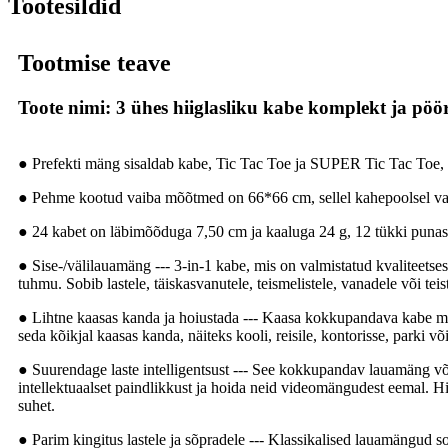
Tootesildid
Tootmise teave
Toote nimi: 3 ühes hiiglasliku kabe komplekt ja pö
● Prefekti mäng sisaldab kabe, Tic Tac Toe ja SUPER Tic Tac Toe
● Pehme kootud vaiba mõõtmed on 66*66 cm, sellel kahepoolsel vaib
● 24 kabet on läbimõõduga 7,50 cm ja kaaluga 24 g, 12 tükki punast j
● Sise-/välilauamäng --- 3-in-1 kabe, mis on valmistatud kvaliteetses
tuhmu. Sobib lastele, täiskasvanutele, teismelistele, vanadele või te
● Lihtne kaasas kanda ja hoiustada --- Kaasa kokkupandava kabe m
seda kõikjal kaasas kanda, näiteks kooli, reisile, kontorisse, parki 
● Suurendage laste intelligentsust --- See kokkupandav lauamäng võib
intellektuaalset paindlikkust ja hoida neid videomängudest eemal. Hi
suhet.
● Parim kingitus lastele ja sõpradele --- Klassikalised lauamängud