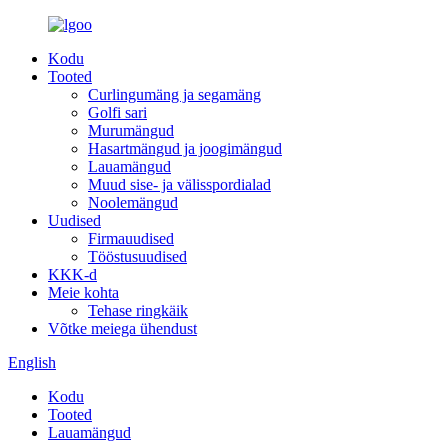
Kodu
Tooted
Curlingumäng ja segamäng
Golfi sari
Murumängud
Hasartmängud ja joogimängud
Lauamängud
Muud sise- ja välisspordialad
Noolemängud
Uudised
Firmauudised
Tööstusuudised
KKK-d
Meie kohta
Tehase ringkäik
Võtke meiega ühendust
English
Kodu
Tooted
Lauamängud