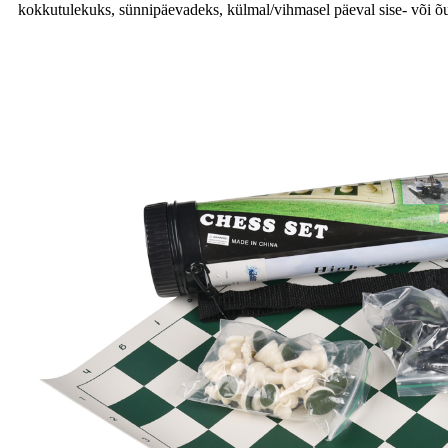
kokkutulekuks, sünnipäevadeks, külmal/vihmasel päeval sise- või õ