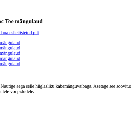
Tac Toe mängulaud
 Nautige aega selle hiiglasliku kabemänguvaibaga. Asetage see soovit
utele või pidudele.