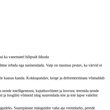
ui ka vanematel hõlpsalt liikuda
 lihtne rebida ega narmendada. Vaip on masinas pestav, ka värvid ei
jale kaasas kanda. Kokkupandav, kerge ja deformeerimata võimaldab
nende intelligentsust, kujutlusvõimet ja loovust, treenida nende
ja loogilisi võimeid ning suurendada teie ja teie lapse vahelist
omängudeks. Suurepärane mänguidee vaba aja veetmiseks, perede