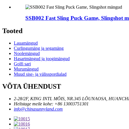
SSB002 Fast Sling Puck Game, Slingshot 
Tooted
Lauamängud
Curlingumäng ja segamäng
Noolemängud
Hasartmängud ja joogimängud
Golfi sari
Murumängud
Muud sise- ja välisspordialad
VÕTA ÜHENDUST
2-28/2F, KING INTL MÕIS, NR.345 LÕUNAOSA, HUANCH
Helistage meile kohe: +86 13003751301
info@chinasunnyland.com