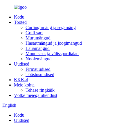
Kodu
Tooted
Curlingumäng ja segamäng
Golfi sari
Murumängud
Hasartmängud ja joogimängud
Lauamängud
Muud sise- ja välisspordialad
Noolemängud
Uudised
Firmauudised
Tööstusuudised
KKK-d
Meie kohta
Tehase ringkäik
Võtke meiega ühendust
English
Kodu
Uudised