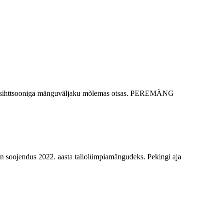
ahe sihttsooniga mänguväljaku mõlemas otsas. PEREMÄNG
on soojendus 2022. aasta taliolümpiamängudeks. Pekingi aja