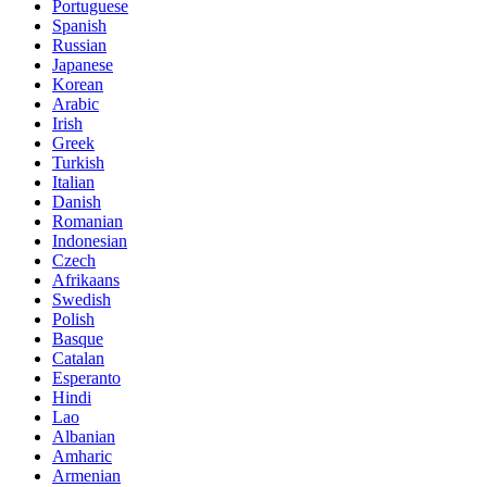
Portuguese
Spanish
Russian
Japanese
Korean
Arabic
Irish
Greek
Turkish
Italian
Danish
Romanian
Indonesian
Czech
Afrikaans
Swedish
Polish
Basque
Catalan
Esperanto
Hindi
Lao
Albanian
Amharic
Armenian