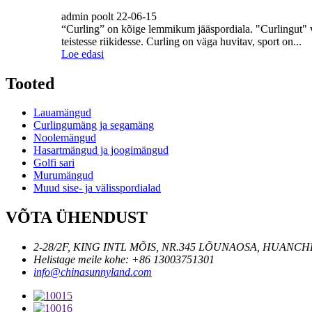
admin poolt 22-06-15
“Curling” on kõige lemmikum jääspordiala. "Curlingut" v
teistesse riikidesse. Curling on väga huvitav, sport on...
Loe edasi
Tooted
Lauamängud
Curlingumäng ja segamäng
Noolemängud
Hasartmängud ja joogimängud
Golfi sari
Murumängud
Muud sise- ja välisspordialad
VÕTA ÜHENDUST
2-28/2F, KING INTL MÕIS, NR.345 LÕUNAOSA, HUANCH
Helistage meile kohe: +86 13003751301
info@chinasunnyland.com