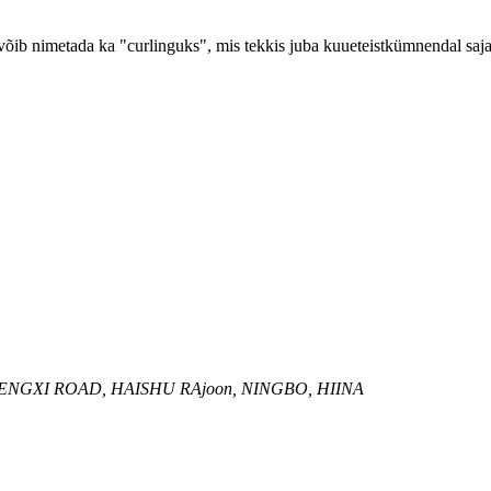
õib nimetada ka "curlinguks", mis tekkis juba kuueteistkümnendal saja
ENGXI ROAD, HAISHU RAjoon, NINGBO, HIINA