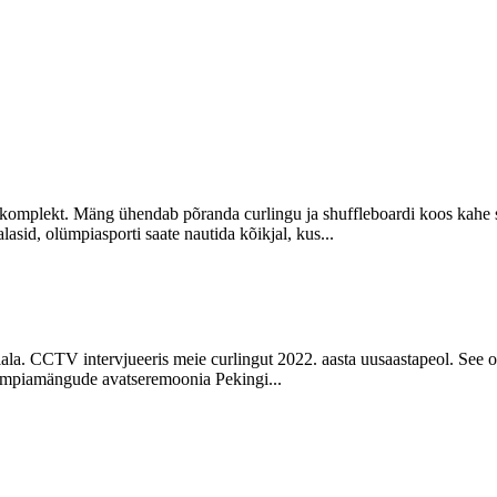
n1 komplekt. Mäng ühendab põranda curlingu ja shuffleboardi koos k
id, olümpiasporti saate nautida kõikjal, kus...
la. CCTV intervjueeris meie curlingut 2022. aasta uusaastapeol. See 
olümpiamängude avatseremoonia Pekingi...