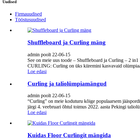
Uudised
Firmauudised
Tööstusuudised
Shuffleboard ja Curling mäng
admin poolt 22-06-15
See on meie uus toode – Shuffleboard ja Curling – 2 i
CURLING: Curling on üks kiiremini kasvavaid olümpiaalas
Loe edasi
Curling ja taliolümpiamängud
admin poolt 22-06-15
“Curling” on meie koduturu kõige populaarsem jääspordia
järgi 4. veebruari õhtul toimus 2022. aasta Pekingi tali
Loe edasi
Kuidas Floor Curlingit mängida