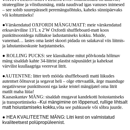
strateegiline ja võistlusmäng, mida naudivad igas vanuses inimesed
– see sobib suurepäraselt peremänguõhtuks, kaheks sünnipäevaks
või kohtumiseks!
●Värskendatud OXFORDI MÄNGUMATT: meie värskendatud
erksavärviline 13′L x 2′W Oxfordi shuffleboard-matt koos
punktitsoonidega rullitakse ladustamiseks kokku. Muide,
vanemad… lastes oma lastel skoori pidada on salakaval viis liitmis-
ja lahutamisoskuste harjutamiseks.
● ROLLING PUCKS: see klassikaline mitut põlvkonda hõlmav
mäng sisaldab kahte 34-liitrist plastist näpunäidet ja kaheksat
värvilist kuullaagriga veerevat litrit.
●AUTENTNE: litter teeb mööda shuffleboardi matti liikudes
autentset õõtsuvat ja segavat heli – olge ettevaatlik, ärge maanduge
negatiivsesse punktitsooni ega laske teistel mängijatel oma litrit
matilt maha lüüa!
Kaasaskantav MÄNG: sisaldab mugavat kandekotti hoiustamiseks
ja transportimiseks –
Kui mängimine on lõppenud, rullige lihtsalt
matt hoiustamiseks kokku,
võta see puhkusele või sõbra juurde.
● HEA KVALITEETNE MÄNG: Litri kest on valmistatud
kvaliteetsest polüpropüleenist.