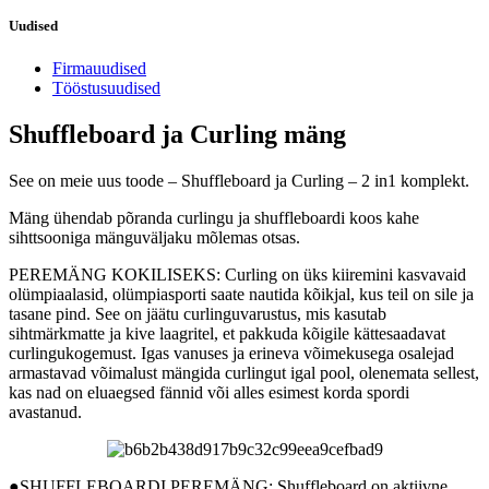
Uudised
Firmauudised
Tööstusuudised
Shuffleboard ja Curling mäng
See on meie uus toode – Shuffleboard ja Curling – 2 in1 komplekt.
Mäng ühendab põranda curlingu ja shuffleboardi koos kahe
sihttsooniga mänguväljaku mõlemas otsas.
PEREMÄNG KOKILISEKS: Curling on üks kiiremini kasvavaid
olümpiaalasid, olümpiasporti saate nautida kõikjal, kus teil on sile ja
tasane pind. See on jäätu curlinguvarustus, mis kasutab
sihtmärkmatte ja kive laagritel, et pakkuda kõigile kättesaadavat
curlingukogemust. Igas vanuses ja erineva võimekusega osalejad
armastavad võimalust mängida curlingut igal pool, olenemata sellest,
kas nad on eluaegsed fännid või alles esimest korda spordi
avastanud.
●SHUFFLEBOARDI PEREMÄNG: Shuffleboard on aktiivne,