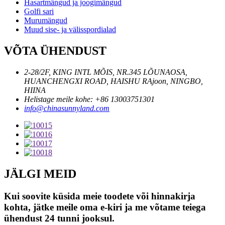
Hasartmängud ja joogimängud
Golfi sari
Murumängud
Muud sise- ja välisspordialad
VÕTA ÜHENDUST
2-28/2F, KING INTL MÕIS, NR.345 LÕUNAOSA,
HUANCHENGXI ROAD, HAISHU RAjoon, NINGBO,
HIINA
Helistage meile kohe: +86 13003751301
info@chinasunnyland.com
JÄLGI MEID
Kui soovite küsida meie toodete või hinnakirja
kohta, jätke meile oma e-kiri ja me võtame teiega
ühendust 24 tunni jooksul.