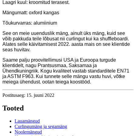
Laagri kuul: kroomitud terasest.
Mängumatt: oxford kangas
Tõukurvarras: alumiinium
See on meie uuenduslik mäng, ainult üks mäng, kuid see
võib pakkuda teile lõbusat nii curlingut kui ka shuffleboardi.
Alates selle käivitamisest 2022. aasta mais on see klientide
seas huvitav.
Saame palju proovitellimusi USA ja Euroopa turgude
klientidelt, nagu Prantsusmaa, Saksamaa ja
Ühendkuningriik. Kogu kvaliteet vastab standarditele EN71
ja ASTM F963. Kui tunnete selle mängu vastu huvi, võtke
meiega ühendust. ootan teiega koostööd.
Postitusaeg: 15. juuni 2022
Tooted
Lauamängud
Curlingumäng ja segamäng
Noolemängud