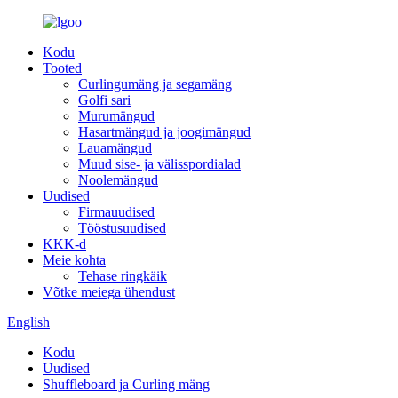
Kodu
Tooted
Curlingumäng ja segamäng
Golfi sari
Murumängud
Hasartmängud ja joogimängud
Lauamängud
Muud sise- ja välisspordialad
Noolemängud
Uudised
Firmauudised
Tööstusuudised
KKK-d
Meie kohta
Tehase ringkäik
Võtke meiega ühendust
English
Kodu
Uudised
Shuffleboard ja Curling mäng