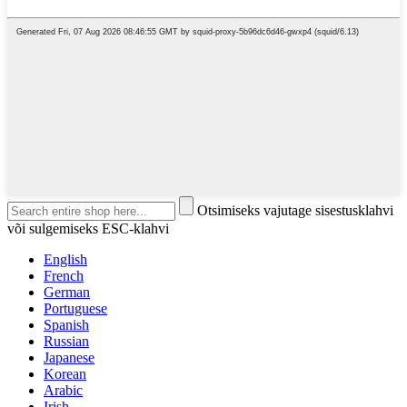
Otsimiseks vajutage sisestusklahvi
või sulgemiseks ESC-klahvi
English
French
German
Portuguese
Spanish
Russian
Japanese
Korean
Arabic
Irish